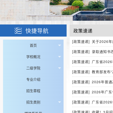
快捷导航
政策速递
[政策速递]
关于202
首页
[政策速递]
录取通知书
学校概况
[政策速递]
广东省202
二级学院
[政策速递]
教育部发布
专业介绍
[政策速递]
2026年普
招生章程
[政策速递]
2026年广
招生类别
[政策速递]
广东省202
[政策速递]
收藏！3月